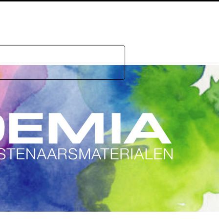
e
GDPR