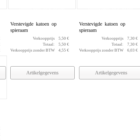
cotton prof 20 x 20 cm
cotton prof 24 x 30 cm
Verstevigde katoen op
Verstevigde katoen op
spieraam
spieraam
€
Verkoopprijs
5,50 €
Verkoopprijs
7,30 €
€
Totaal:
5,50 €
Totaal:
7,30 €
€
Verkoopprijs zonder BTW
4,55 €
Verkoopprijs zonder BTW
6,03 €
Artikelgegevens
Artikelgegevens
€
€