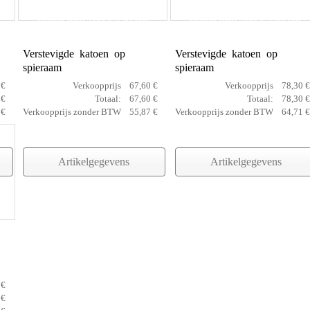
cotton prof 100 x 120 cm
cotton prof 100 x 140 cm
Verstevigde katoen op
Verstevigde katoen op
spieraam
spieraam
 €
Verkoopprijs
67,60 €
Verkoopprijs
78,30 €
 €
Totaal:
67,60 €
Totaal:
78,30 €
 €
Verkoopprijs zonder BTW
55,87 €
Verkoopprijs zonder BTW
64,71 €
Artikelgegevens
Artikelgegevens
 €
 €