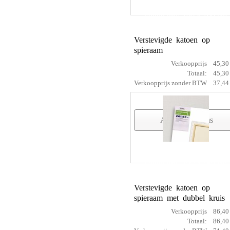
cotton prof 100 x 100 cm
Verstevigde katoen op
spieraam
Verkoopprijs
45,30
Totaal:
45,30
Verkoopprijs zonder BTW
37,44
Artikelgegevens
cotton prof 100 x 150 cm
Verstevigde katoen op
spieraam met dubbel kruis
Verkoopprijs
86,40
Totaal:
86,40