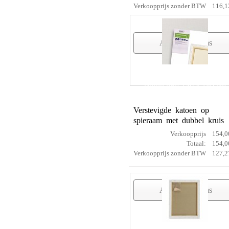
Verkoopprijs zonder BTW
116,1
Artikelgegevens
cotton prof 140 x 180 cm
Verstevigde katoen op
spieraam met dubbel kruis
Verkoopprijs
154,0
Totaal:
154,0
Verkoopprijs zonder BTW
127,2
Artikelgegevens