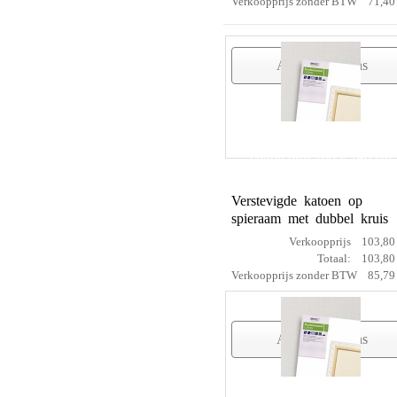
Verkoopprijs zonder BTW
71,40
Artikelgegevens
cotton prof 100 x 160 cm
Verstevigde katoen op
spieraam met dubbel kruis
Verkoopprijs
103,80
Totaal:
103,80
Verkoopprijs zonder BTW
85,79
Artikelgegevens