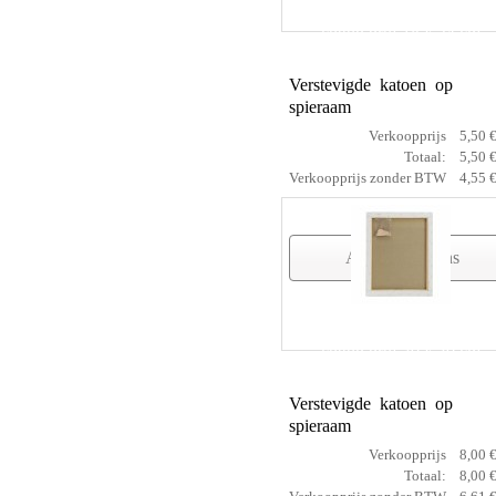
cotton prof 18 x 24 cm
Verstevigde katoen op
spieraam
Verkoopprijs
5,50 
Totaal:
5,50 
Verkoopprijs zonder BTW
4,55 
Artikelgegevens
cotton prof 30 x 30 cm
Verstevigde katoen op
spieraam
Verkoopprijs
8,00 
Totaal:
8,00 