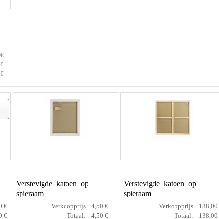
 €
 €
 €
cotton prof 13 x 18 cm
cotton prof 140 x 140 cm
Verstevigde katoen op
Verstevigde katoen op
spieraam
spieraam
0 €
Verkoopprijs
4,50 €
Verkoopprijs
138,00
0 €
Totaal:
4,50 €
Totaal:
138,00