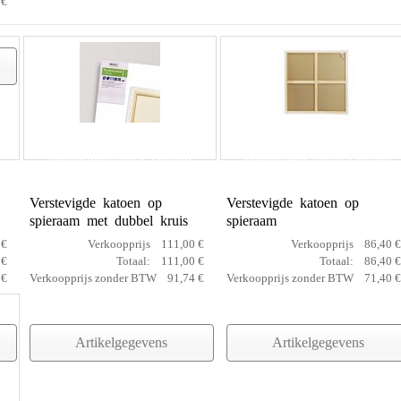
 €
cotton prof 100 x 180 cm
cotton prof 120 x 120 cm
Verstevigde katoen op
Verstevigde katoen op
spieraam met dubbel kruis
spieraam
 €
Verkoopprijs
111,00 €
Verkoopprijs
86,40 €
 €
Totaal:
111,00 €
Totaal:
86,40 €
 €
Verkoopprijs zonder BTW
91,74 €
Verkoopprijs zonder BTW
71,40 €
Artikelgegevens
Artikelgegevens