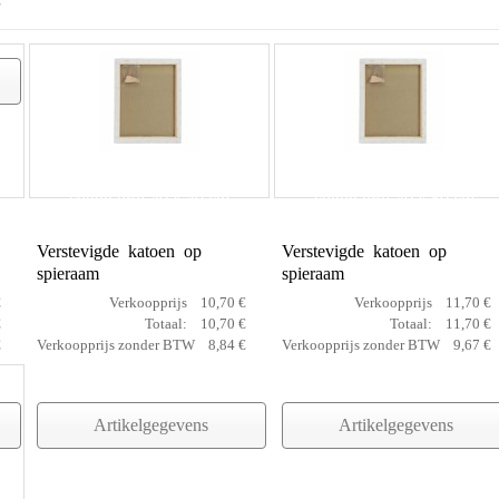
€
cotton prof 40 x 40 cm
cotton prof 40 x 50 cm
Verstevigde katoen op
Verstevigde katoen op
spieraam
spieraam
€
Verkoopprijs
10,70 €
Verkoopprijs
11,70 €
€
Totaal:
10,70 €
Totaal:
11,70 €
€
Verkoopprijs zonder BTW
8,84 €
Verkoopprijs zonder BTW
9,67 €
Artikelgegevens
Artikelgegevens