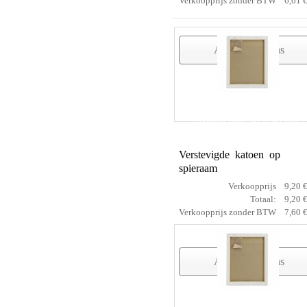
Verkoopprijs zonder BTW
6,61 
Artikelgegevens
cotton prof 30 x 40 cm
Verstevigde katoen op
spieraam
Verkoopprijs
9,20 
Totaal:
9,20 
Verkoopprijs zonder BTW
7,60 
Artikelgegevens