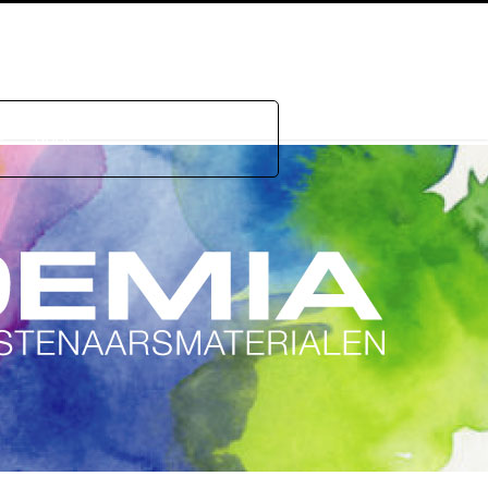
e
GDPR