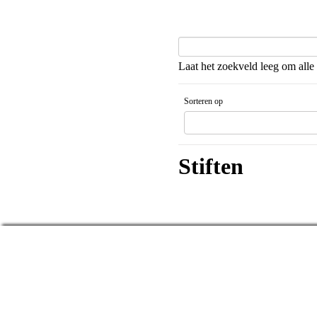
Laat het zoekveld leeg om alle 
Sorteren op
Gesorteerd artikelnaam Aflopende v
Stiften