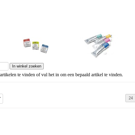
Winsor & Newton napjes
Winsor & Newton tube 5 ml
artikelen te vinden of vul het in om een bepaald artikel te vinden.