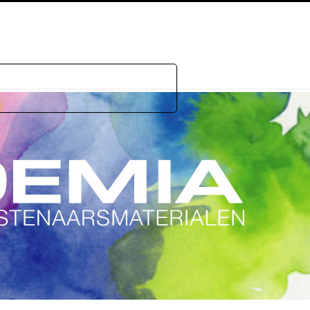
e
GDPR