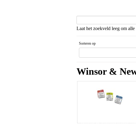
Laat het zoekveld leeg om alle 
Sorteren op
Gesorteerd artikelnaam Aflopende v
Winsor & New
Winsor & Newton napjes ser