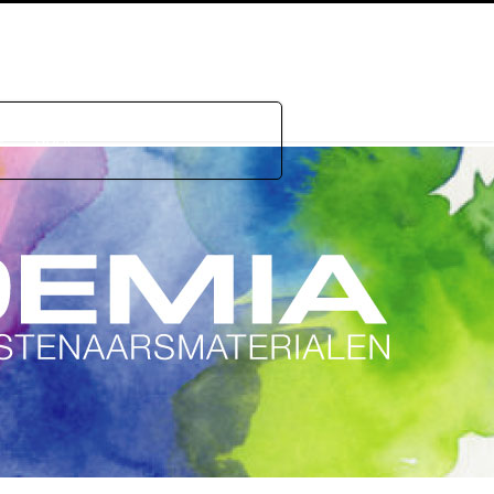
e
GDPR