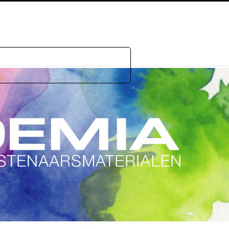
e
GDPR