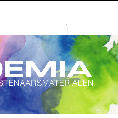
e
GDPR