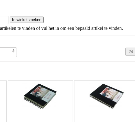
artikelen te vinden of vul het in om een bepaald artikel te vinden.
olgorde
21
Schetsboek AC spiraal 15x15
Schetsboek AC spiraal 21x28