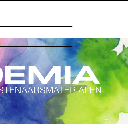
e
GDPR