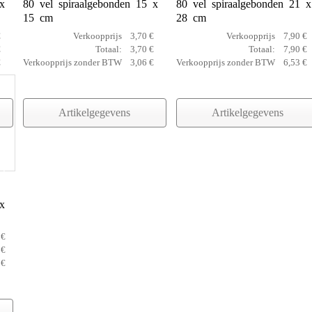
x
80 vel spiraalgebonden 15 x
80 vel spiraalgebonden 21 x
15 cm
28 cm
€
Verkoopprijs
3,70 €
Verkoopprijs
7,90 €
€
Totaal:
3,70 €
Totaal:
7,90 €
€
Verkoopprijs zonder BTW
3,06 €
Verkoopprijs zonder BTW
6,53 €
Artikelgegevens
Artikelgegevens
42
x
 €
 €
 €