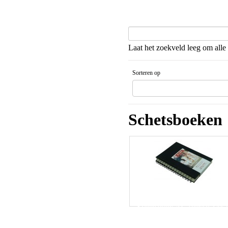
Laat het zoekveld leeg om alle 
Sorteren op
Gesorteerd artikelnaam Aflopende v
Schetsboeken
Schetsboek AC spiraal 14x