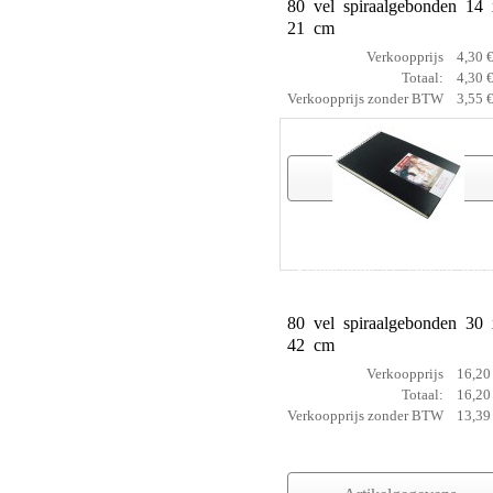
80 vel spiraalgebonden 14 
21 cm
Verkoopprijs
4,30 
Totaal:
4,30 
Verkoopprijs zonder BTW
3,55 
Artikelgegevens
Schetsboek AC spiraal 30x
80 vel spiraalgebonden 30 
42 cm
Verkoopprijs
16,20
Totaal:
16,20
Verkoopprijs zonder BTW
13,39