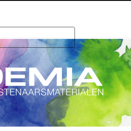
e
GDPR