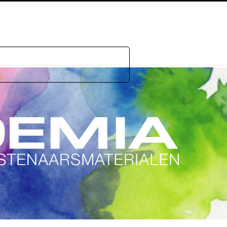
e
GDPR