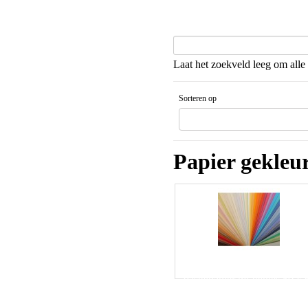
Laat het zoekveld leeg om alle 
Sorteren op
Gesorteerd artikelnaam Aflopende v
Papier gekleu
Pastelpapier mi-teintes 50 x 