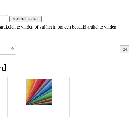
artikelen te vinden of vul het in om een bepaald artikel te vinden.
olgorde
rd
65
Vivaldi 50 x 70 cm - 240 gr